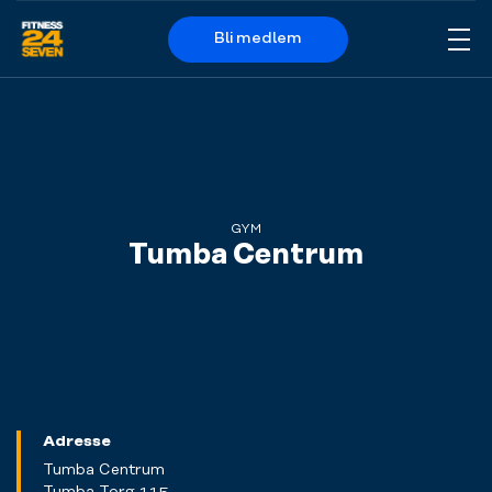
Bli medlem
Me
Logo
GYM
Tumba Centrum
Adresse
Tumba Centrum
Tumba Torg 115