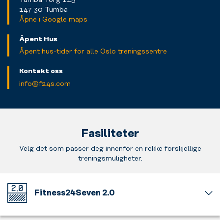
147 30 Tumba
Åpne i Google maps
Åpent Hus
Åpent hus-tider for alle Oslo treningssentre
Kontakt oss
info@f24s.com
Fasiliteter
Velg det som passer deg innenfor en rekke forskjellige
treningsmuligheter.
Fitness24Seven 2.0
Velkommen
til