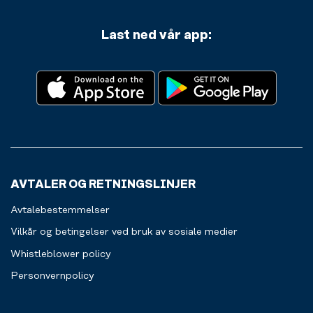
du
släcka
appen
törsten
Last ned vår app:
vår
med
for
kallt
å
och
komme
friskt
deg
vatten.
inn
og
ut
av
treningssenteret.
Alt
AVTALER OG RETNINGSLINJER
for
en
Avtalebestemmelser
jevnere
treningsopplevelse
Vilkår og betingelser ved bruk av sosiale medier
for
Whistleblower policy
deg.
Personvernpolicy
Les
mer