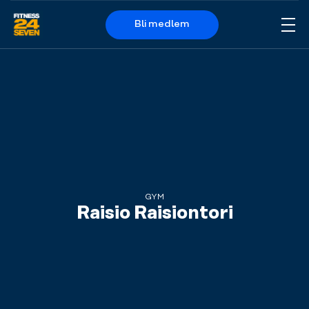
Bli medlem
Me
Logo
GYM
Raisio Raisiontori