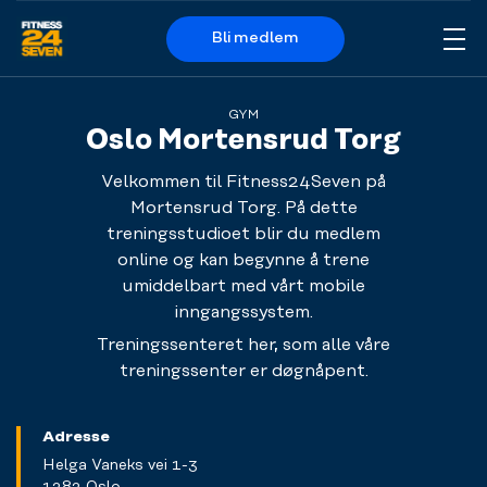
Bli medlem
Me
Logo
GYM
Oslo Mortensrud Torg
Velkommen til Fitness24Seven på
Mortensrud Torg. På dette
treningsstudioet blir du medlem
online og kan begynne å trene
umiddelbart med vårt mobile
inngangssystem.
Treningssenteret her, som alle våre
treningssenter er døgnåpent.
Adresse
Helga Vaneks vei 1-3
1282 Oslo