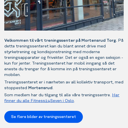
Velkommen til vårt treningssenter på Mortensrud Torg.
På
dette treningssenteret kan du blant annet drive med
styrketrening og kondisjonstrening med moderne
treningsapparater og frivekter. Det er også en egen seksjon -
kun for jenter. Treningssenteret har mobil inngang så det
eneste du trenger for å komme inn på treningssenteret er
mobilen.
Treningssenteret er i nærheten av all kollektiv transport, med
stoppested
Mortensrud
.
Som medlem har du tilgang til alle våre treningssentre.
Her
finner du alle Fitness24Seven i Oslo
.
Se flere bilder av treningssenteret