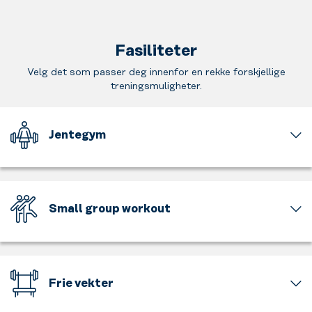
Fasiliteter
Velg det som passer deg innenfor en rekke forskjellige
treningsmuligheter.
Jentegym
En
del
av
treningssenteret
Small group workout
er
for
Kom
jenter
i
og
gang
kun
med
Frie vekter
for
treningen!
jenter.
Small
Tung