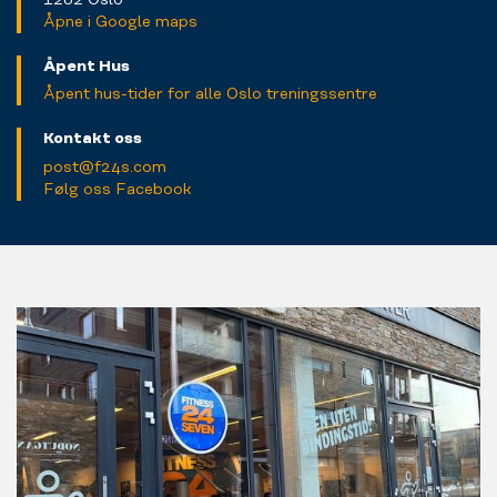
Åpne i Google maps
Åpent Hus
Åpent hus-tider for alle Oslo treningssentre
Kontakt oss
post@f24s.com
Følg oss Facebook