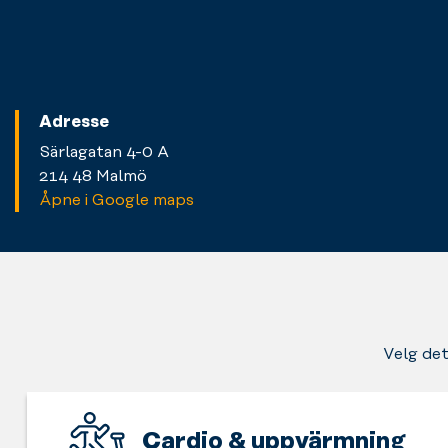
Adresse
Särlagatan 4-0 A
214 48 Malmö
Åpne i Google maps
Velg det
Cardio & uppvärmning