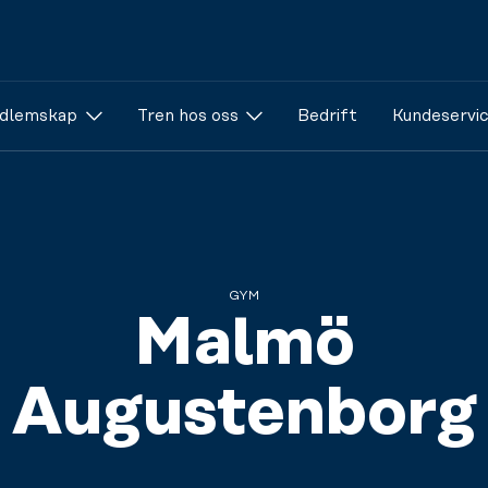
dlemskap
Tren hos oss
Bedrift
Kundeservi
GYM
Malmö
Augustenborg