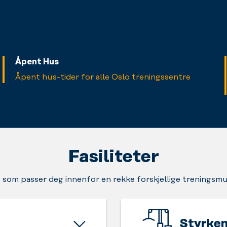
Åpent Hus
Åpent hus-tider for alle Oslo treningssentre
Fasiliteter
 som passer deg innenfor en rekke forskjellige treningsmu
Styrke