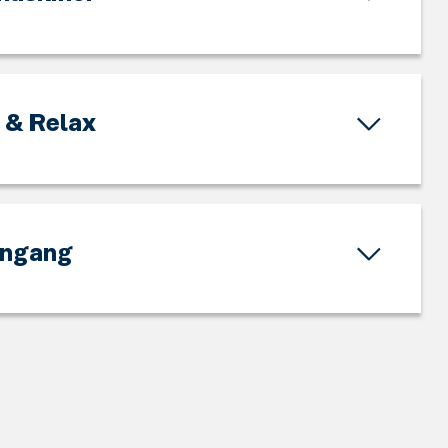
 & Relax
nngang