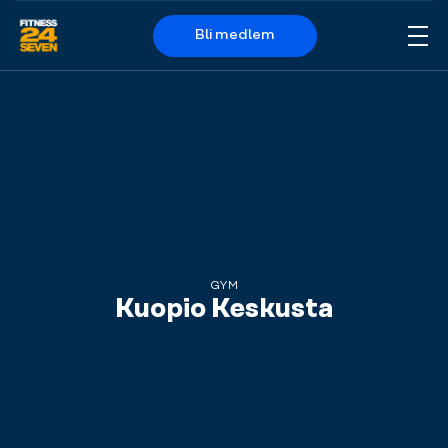
Bli medlem
Me
Logo
GYM
Kuopio Keskusta