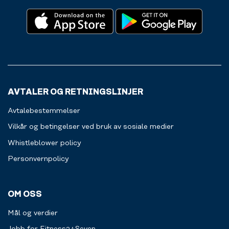
också
gummiband.
å
sker
förvaringsskåp
komme
enkelt
för
deg
via
dina
inn
swish
personliga
og
eller
prylar.
ut
kort.
av
Välkommen
treningssenteret.
att
Alt
fylla
AVTALER OG RETNINGSLINJER
for
på.
en
Avtalebestemmelser
jevnere
treningsopplevelse
Vilkår og betingelser ved bruk av sosiale medier
for
Whistleblower policy
deg.
Personvernpolicy
Les
mer
OM OSS
Mål og verdier