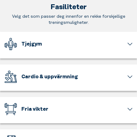
Fasiliteter
Velg det som passer deg innenfor en rekke forskjellige
treningsmuligheter.
Tjejgym
En
del
av
gymmet
Cardio & uppvärmning
är
för
Få
tjejer
upp
och
pulsen,
för
känn
Fria vikter
tjejer
farten
endast.
och
Tunga
En
bli
och
avslappnad
varm
lätta,
miljö
i