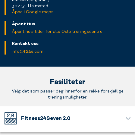
302 51 Halmstad
Åpne i Google maps
Åpent Hus
Åpent hus-tider for alle Oslo treningssentre
Kontakt oss
info@f24s.com
Fasiliteter
Velg det som passer deg innenfor en rekke forskjellige
treningsmuligheter.
Fitness24Seven 2.0
Velkommen
til