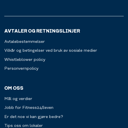
deg.
svette
kanskje
Les
og
en
mer
la
bar.
maskiner
Betaling
være
skjer
AVTALER OG RETNINGSLINJER
rene
enkelt
og
via
Avtalebestemmelser
fine
vipps
til
eller
Vilkår og betingelser ved bruk av sosiale medier
neste
kort.
Whistleblower policy
person.
Velkommen
til
Personvernpolicy
påfyll.
OM OSS
Mål og verdier
Jobb for Fitness24Seven
Er det noe vi kan gjøre bedre?
Tips oss om lokaler