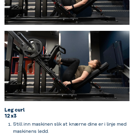
Leg curl
12 x3
Still inn maskinen slik at knærne dine er i linje med
maskinens ledd.